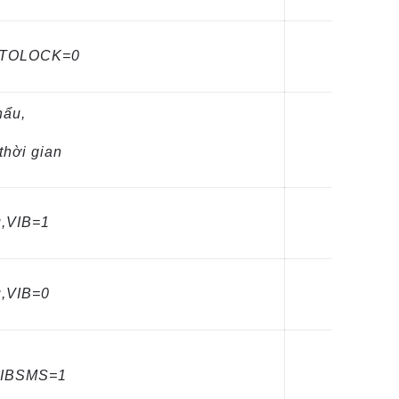
UTOLOCK=0
hẩu,
thời gian
u,VIB=1
u,VIB=0
VIBSMS=1