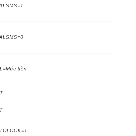
BALSMS=1
BALSMS=0
L=Mức tiền
T
T
UTOLOCK=1