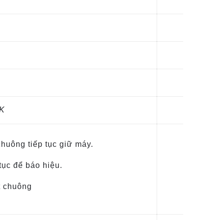
K
 chuông tiếp tục giữ máy.
 tục để báo hiệu.
t chuông